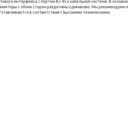
евого интерфейса c портом RJ-45 к кабельной системе. В основн
оннекторы с обоих сторон разделаны одинаково. Мы рекомендуем 
зготавливаются в соответствии с высокими техническими