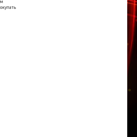
ом
покупать