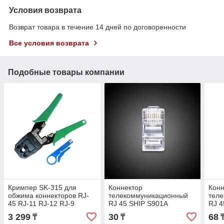
Условия возврата
Возврат товара в течение 14 дней по договоренности
Все условия возврата
Подобные товары компании
Кримпер SK-315 для
Коннектор
Конн
обжима коннекторов RJ-
телекоммуникационный
тел
45 RJ-11 RJ-12 RJ-9
RJ 45 SHIP S901A
RJ 4
3 299
30
68
₸
₸