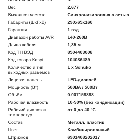
Вес
2.677
Выходная частота
Синхронизирована с сетью
Габариты (ШхГхВ)
290x65х160
Гарантия
1 год
Диапазон работы AVR
140-260В
Длина кабеля
1,35 м
Код ТН ВЭД
8504403008
Код товара Kaspi
104086489
Количество и тип
1 х Schuko
выходных разъёмов
Лицевая панель
LED-дисплей
Мощность (Bт)
500ВА / 500Вт
Объём
0.007158888
Рабочая влажность
10-90% (без конденсации)
Рабочий диапазон
от 0 до 40 °С
температур
Состав
Металл, пластик
Цвет
Комбинированный
Штрихкод
6901408202017