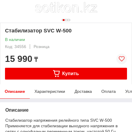
Стабилизатор SVC W-500
В наличии
Код: 34556
Розница
15 990
₸
Купить
Описание
Характеристики
Доставка
Оплата
Усл
Описание
Стабилизатор напряжения релейного типа SVC W-500
Применяется для стабилизации выходного напряжения в
сетях с однофазным переменным током, частотой 50 Гц.