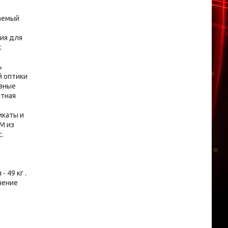
ваемый
ния для
х
ь
й оптики
езные
итная
.
икаты и
М из
.
 49 кг .
чение