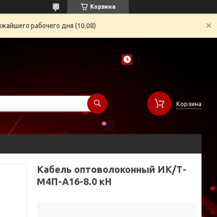
Корзина
жайшего рабочего дня (10.08)
Корзина
Кабель оптоволоконный ИК/Т-
М4П-А16-8.0 кН