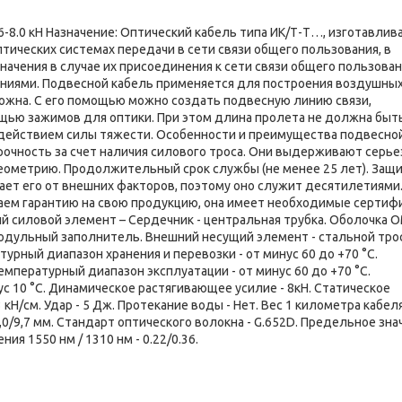
8.0 кН Назначение: Оптический кабель типа ИК/Т-Т…, изготавли
птических системах передачи в сети связи общего пользования, в
значения в случае их присоединения к сети связи общего пользова
ениями. Подвесной кабель применяется для построения воздушны
можна. С его помощью можно создать подвесную линию связи,
щью зажимов для оптики. При этом длина пролета не должна быт
здействием силы тяжести. Особенности и преимущества подвесно
прочность за счет наличия силового троса. Они выдерживают серь
я геометрию. Продолжительный срок службы (не менее 25 лет). Защ
ает его от внешних факторов, поэтому оно служит десятилетиями
даем гарантию на свою продукцию, она имеет необходимые сертиф
й силовой элемент – Сердечник - центральная трубка. Оболочка О
одульный заполнитель. Внешний несущий элемент - стальной трос
урный диапазон хранения и перевозки - от минус 60 до +70 °С.
емпературный диапазон эксплуатации - от минус 60 до +70 °С.
с 10 °С. Динамическое растягивающее усилие - 8кН. Статическое
Н/см. Удар - 5 Дж. Протекание воды - Нет. Вес 1 километра кабеля -
,0/9,7 мм. Стандарт оптического волокна - G.652D. Предельное зна
я 1550 нм / 1310 нм - 0.22/0.36.