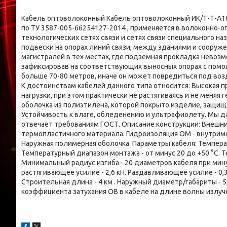
Кабель оптоволоконный Кабель оптоволоконный ИК/Т-Т-А16-
по ТУ 3587-005-66254127-2014 , применяется в волоконно-о
технологических сетях связи и сетях связи специального на
подвески на опорах линий связи, между зданиями и сооруж
магистралей в тех местах, где подземная прокладка невоз
зафиксировав на соответствующих выносных опорах с помо
больше 70-80 метров, иначе он может повредиться под во
К достоинствам кабелей данного типа относится: Высокая 
нагрузки, при этом практически не растягиваясь и не меня
оболочка из полиэтилена, которой покрыто изделие, защищ
Устойчивость к влаге, обледенению и ультрафиолету. Мы 
отвечает требованиям ГОСТ. Описание конструкции: Внешни
термопластичного материала. Гидроизоляция ОМ - внутрим
Наружная полимерная оболочка. Параметры кабеля: Температ
Температурный диапазон монтажа - от минус 20 до +50 °С. Т
Минимальный радиус изгиба - 20 диаметров кабеля при мину
растягивающее усилие - 2,6 кН. Раздавливающее усилие - 0,3 к
Строительная длина - 4 км . Наружный диаметр/габариты - 5
коэффициента затухания ОВ в кабеле на длине волны излучени