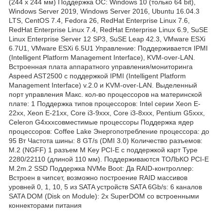
(244 x 244 мм) Поддержка ОС: Windows 10 (только 64 bit),
Windows Server 2019, Windows Server 2016, Ubuntu 16.04.3
LTS, CentOS 7.4, Fedora 26, RedHat Enterprise Linux 7.6,
RedHat Enterprise Linux 7.4, RedHat Enterprise Linux 6.9, SuSE
Linux Enterprise Server 12 SP3, SuSE Leap 42.3, VMware ESXi
6.7U1, VMware ESXi 6.5U1 Управление: Поддерживается IPMI
(Intelligent Platform Management Interface), KVM-over-LAN.
Встроенная плата аппаратного управления/мониторинга
Aspeed AST2500 с поддержкой IPMI (Intelligent Platform
Management Interface) v.2.0 и KVM-over-LAN. Выделенный
порт управления Макс. кол-во процессоров на материнской
плате: 1 Поддержка типов процессоров: Intel серии Xeon E-
22xx, Xeon E-21xx, Core i3-9xxx, Core i3-8xxx, Pentium G5xxx,
Celeron G4xxxсовместимые процессоры Поддержка ядер
процессоров: Coffee Lake Энергопотребление процессора: до
95 Вт Частота шины: 8 GT/s (DMI 3.0) Количество разъемов:
M.2 (NGFF) 1 разъем M Key PCI-E с поддержкой карт Type
2280/22110 (длиной 110 мм). Поддерживаются ТОЛЬКО PCI-E
M.2m.2 SSD Поддержка NVMe Boot: Да RAID-контроллер:
Встроен в чипсет, возможно построение RAID массивов
уровней 0, 1, 10, 5 из SATA устройств SATA 6Gb/s: 6 каналов
SATA DOM (Disk on Module): 2x SuperDOM со встроенными
коннекторами питания