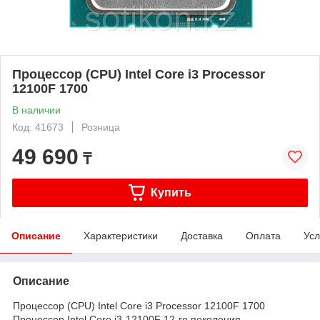
Процессор (CPU) Intel Core i3 Processor
12100F 1700
В наличии
Код: 41673
Розница
49 690
₸
Купить
Описание
Характеристики
Доставка
Оплата
Усл
Описание
Процессор (CPU) Intel Core i3 Processor 12100F 1700
Процессор Intel Core i3-12100F 12-го поколения,