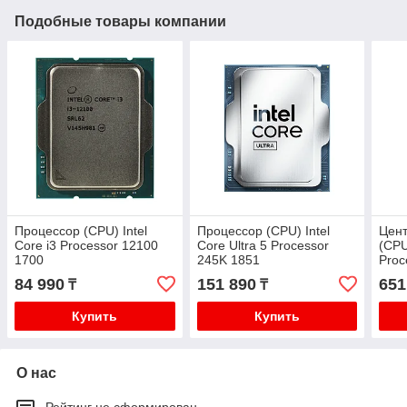
Подобные товары компании
Процессор (CPU) Intel
Процессор (CPU) Intel
Цен
Core i3 Processor 12100
Core Ultra 5 Processor
(CPU
1700
245K 1851
Proc
84 990
151 890
651
₸
₸
Купить
Купить
О нас