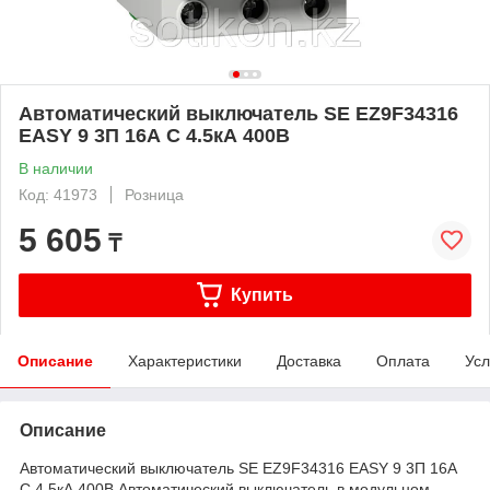
Автоматический выключатель SE EZ9F34316
EASY 9 3П 16А С 4.5кА 400В
В наличии
Код: 41973
Розница
5 605
₸
Купить
Описание
Характеристики
Доставка
Оплата
Усл
Описание
Автоматический выключатель SE EZ9F34316 EASY 9 3П 16А
С 4.5кА 400В Автоматический выключатель в модульном