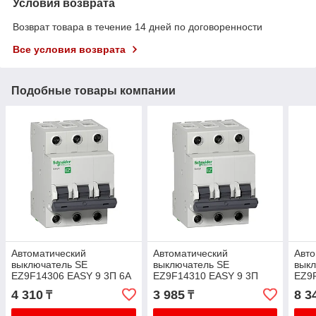
Условия возврата
Возврат товара в течение 14 дней по договоренности
Все условия возврата
Подобные товары компании
Автоматический
Автоматический
Авто
выключатель SE
выключатель SE
вык
EZ9F14306 EASY 9 3П 6A
EZ9F14310 EASY 9 3П
EZ9
B 4.5кА 400В
10A B 4.5кА 400В
50А 
4 310
3 985
8 3
₸
₸