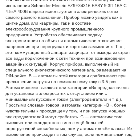
исполнении Schneider Electric EZ9F34316 EASY 9 3П 16А С
4.5кА 400В широко используется в электрических сетях
самого разного назначения. Прибор можно увидеть как в
щитке дома или квартиры, так и в составе
электрооборудования крупного промышленного
предприятия. Устройство обеспечивает подачу
электропитания на объект и автоматическое отключение
напряжения при перегрузках и коротких замыканиях. Т. о.,
этот коммутационный аппарат защищает от выхода из строя
все виды подключенной к сети техники при возникновении
аварийных ситуаций. Корпус прибора, выполненный из
специального диэлектрического материала, размещают на
DIN-рейке. В — автоматы этой категории срабатывают при
превышении нагрузки по номинальному току в 3-5 раз.
Автоматические выключатели категории «В» предназначены
для установки в электросетях с отсутствием или с
минимальным пусковым током (электродвигатели и т. д.).
Простыми словами говоря, автоматы категории «В», более
чувствительны к проходящему току, и при запуске мощных
электродвигателей могут сработать. С — автоматические
выключатели стандартного типа с ещё большей
перегрузочной способностью, чем у автоматов «В» класса. Их
выключение происходит в том случае, если номинальный ток,