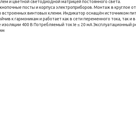
ем и цветной светодиодной матрицей постоянного света.
кнопочные посты и корпуса электроприборов. Монтаж в круглое о
 встроенных винтовых клемм. Индикатор оснащён источником пит
ив к гармоникам и работает как в сети переменного тока, так и в
 изоляции 400 В Потребляемый ток Ie ≤ 20 мА Эксплуатационный р
 мм