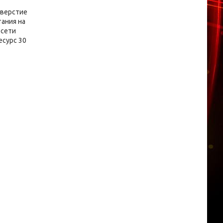
тверстие
ания на
 сети
есурс 30