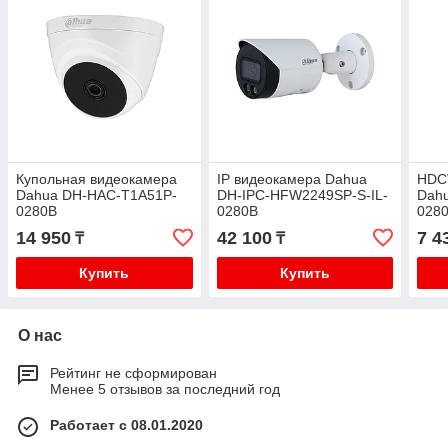
Купольная видеокамера
IP видеокамера Dahua
HDC
Dahua DH-HAC-T1A51P-
DH-IPC-HFW2249SP-S-IL-
Dah
0280B
0280B
028
14 950
42 100
7 4
₸
₸
Купить
Купить
О нас
Рейтинг не сформирован
Менее 5 отзывов за последний год
Работает с 08.01.2020