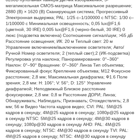
мегапиксельная CMOS-матрица Максимальное разрешение;
2880 (В) × 1620 (В) Сканирующая система; Прогрессивный
Электронная выдержка; PAL: 1/25 с–1/100000 с NTSC: 1/30 с–
1/100000 с Минимальная освещенность; 0,05 lux@F1,6
(цветной, 30 IRE) 0,005 lux@F1,6 (черно-белый, 30 IRE) 0
люкс (подсветка включена) Соотношение сигнал/шум; >65 дБ
Расстояние освещения; ИК: 20 м Теплый свет: 20 м
Управление включением/выключением осветителя; Авто/
Ручной Номер осветителя; 2 (теплый свет);2 (ИК-подсветка)
Регулировка угла наклона; Панорамирование: 0°–360°
Наклон: 0°–90° Вращение: 0°–360° Линза Тип объектива;
Фиксированный фокус Крепление объектива; М12 Фокусное
расстояние; 2,8 мм; Максимальная диафрагма; Ф1.6 Поле
зрения; 2,8 мм: H: 106°; V: 56°; D: 125° Управление
диафрагмой; Неподвижный Близкое расстояние
фокусировки; 2,8 мм: 0,8 м Расстояние ДОРИ; Линза;
Обнаруживать; Наблюдать; Признавать; Отождествлять; 2,8
мм; 56 м Видео Частота кадров видео; CVI: PAL: 5M@25
кадров в секунду; 4M@25 кадров в секунду; 1080p@25 кадров
в секунду NTSC: 5M@25 кадров в секунду; 4M@30 кадров в
секунду; 1080p@30 кадров в секунду AHD: PAL: 4M@25
кадров в секунду; NTSC: 4M@30 кадров в секунду TVI: PAL:
4M@25 кадров в секунду; NTSC: 4M@30 кадров в секунду