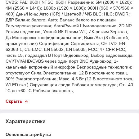
CVBS: PAL: 960H NTSC: 960H Разрешение; 5М (2880 × 1620);
4М (2560 × 1440); 1080p (1920 × 1080); 960H (960 × 576/960 ×
480) День/Ночь; Авто (ICR) / Цветной / Ч/Б BLC; HLC; DWDR;
ДДР Баланс белого; Авто; Баланс белого по площади
Регулировка усиления; Авто/Ручной Шумоподавление; 2D NR
Режим подсветки; Умный ИК Режим WL; ИК-режим Зеркало;
Да Маскировка конфиденциальности; Выкл/Вкл (8 областей,
прямоугольник) Сертификация Сертификаты; CE-LVD: EN
62368-1; CE-EMC: EN 55032; EN 55035; FCC: 47 CFR FCC,
часть 15, подраздел B Порт Видеовыход; Выбор видеовыхода
CVI/TVI/AHD/CVBS через один порт BNC Аудиовход; 1-
канальный встроенный микрофон Беспроводные технологии;
отсутствуют Сила Электропитание; 12 В постоянного тока ±
30% Энергопотребление; Макс. 4,5 Вт (12 В постоянного тока,
WLED вкл.) Окружающая среда Рабочая температура; От –40
°C до +60 °C Рабочая влажность;
Скрыть
Характеристики
Основные атрибуты