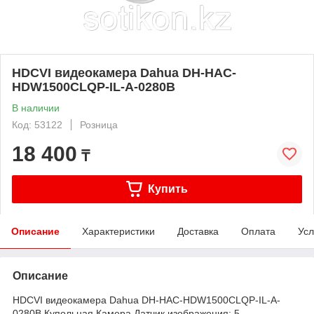
HDCVI видеокамера Dahua DH-HAC-
HDW1500CLQP-IL-A-0280B
В наличии
Код: 53122
Розница
18 400
₸
Купить
Описание
Характеристики
Доставка
Оплата
Усл
Описание
HDCVI видеокамера Dahua DH-HAC-HDW1500CLQP-IL-A-
0280B Купольная Камера Датчик изображения; 5-