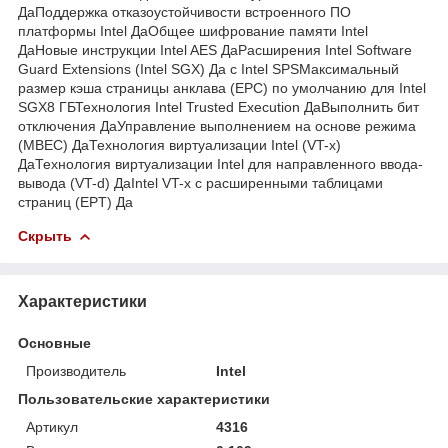
ДаПоддержка отказоустойчивости встроенного ПО
платформы Intel ДаОбщее шифрование памяти Intel
ДаНовые инструкции Intel AES ДаРасширения Intel Software
Guard Extensions (Intel SGX) Да с Intel SPSМаксимальный
размер кэша страницы анклава (EPC) по умолчанию для Intel
SGX8 ГБТехнология Intel Trusted Execution ДаВыполнить бит
отключения ДаУправление выполнением на основе режима
(MBEC) ДаТехнология виртуализации Intel (VT-x)
ДаТехнология виртуализации Intel для направленного ввода-
вывода (VT-d) ДаIntel VT-x с расширенными таблицами
страниц (EPT) Да
Скрыть
Характеристики
Основные
Производитель
Intel
Пользовательские характеристики
Артикул
4316