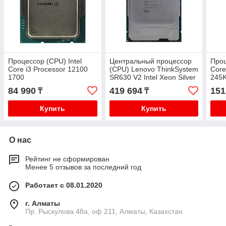
Процессор (CPU) Intel
Центральный процессор
Проц
Core i3 Processor 12100
(CPU) Lenovo ThinkSystem
Core
1700
SR630 V2 Intel Xeon Silver
245K
4314 R
84 990
419 694
151
₸
₸
Купить
Купить
О нас
Рейтинг не сформирован
Менее 5 отзывов за последний год
Работает с 08.01.2020
г. Алматы
Пр. Рыскулова 48а, оф 211, Алматы, Казахстан