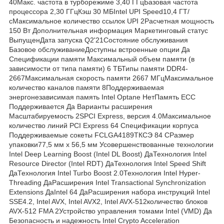
40Макс. частота в турборежиме 3,40 ГГцБазовая частота
процессора 2,30 ГГцКэш 30 МБIntel UPI Speed10,4 ГТ/
сМаксимальное количество ссылок UPI 2Расчетная мощность
150 Вт Дополнительная информация Маркетинговый статус
ВыпущенДата запуска Q2'21Состояние обслуживания
Базовое обслуживаниеДоступны встроенные опции Да
Спецификации памяти Максимальный объем памяти (в
зависимости от типа памяти) 6 ТБТипы памяти DDR4-
2667Максимальная скорость памяти 2667 МГцМаксимальное
количество каналов памяти 8Поддерживаемая
энергонезависимая память Intel Optane НетПамять ECC
Поддерживается Да Варианты расширения
Масштабируемость 2SPCI Express, версия 4.0Максимальное
количество линий PCI Express 64 Спецификации корпуса
Поддерживаемые сокеты FCLGA4189ТКСЭ 84 СРазмер
упаковки77,5 мм x 56,5 мм Усовершенствованные технологии
Intel Deep Learning Boost (Intel DL Boost) ДаТехнология Intel
Resource Director (Intel RDT) ДаТехнология Intel Speed Shift
ДаТехнология Intel Turbo Boost 2.0Технология Intel Hyper-
Threading ДаРасширения Intel Transactional Synchronization
Extensions ДаIntel 64 ДаРасширения набора инструкций Intel
SSE4.2, Intel AVX, Intel AVX2, Intel AVX-512количество блоков
AVX-512 FMA 2Устройство управления томами Intel (VMD) Да
Безопасность и надежность Intel Crypto Acceleration