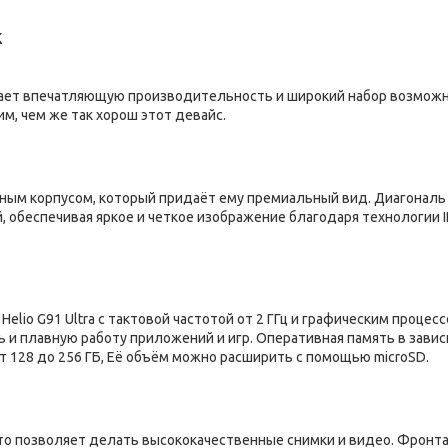
k
ещает впечатляющую производительность и широкий набор возмож
м, чем же так хорош этот девайс.
ым корпусом, который придаёт ему премиальный вид. Диагональ
 обеспечивая яркое и четкое изображение благодаря технологии I
lio G91 Ultra с тактовой частотой от 2 ГГц и графическим процес
ь и плавную работу приложений и игр. Оперативная память в зави
 от 128 до 256 ГБ, Её объём можно расширить с помощью microSD.
 что позволяет делать высококачественные снимки и видео. Фронт