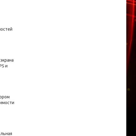
ностей
 экрана
PS и
сором
симости
альная