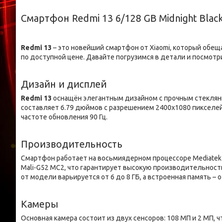
Смартфон Redmi 13 6/128 GB Midnight Blac
Redmi 13
– это новейший смартфон от Xiaomi, который об
по доступной цене. Давайте погрузимся в детали и посмотри
Дизайн и дисплей
Redmi 13
оснащён элегантным дизайном с прочным стеклянн
составляет 6.79 дюймов с разрешением 2400x1080 пикселей,
частоте обновления 90 Гц.
Производительность
Смартфон работает на восьмиядерном процессоре Mediatek He
Mali-G52 MC2, что гарантирует высокую производительност
от модели варьируется от 6 до 8 ГБ, а встроенная память –
Камеры
Основная камера состоит из двух сенсоров: 108 МП и 2 МП,