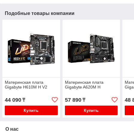
Подобные товары компании
Материнская плата
Материнская плата
Мате
Gigabyte H610M H V2
Gigabyte A620M H
Giga
44 090
57 890
48 
₸
₸
Купить
Купить
О нас