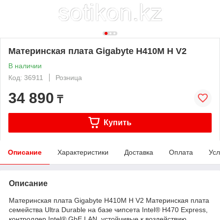
Материнская плата Gigabyte H410M H V2
В наличии
Код: 36911
Розница
34 890
₸
Купить
Описание
Характеристики
Доставка
Оплата
Усл
Описание
Материнская плата Gigabyte H410M H V2 Материнская плата
семейства Ultra Durable на базе чипсета Intel® H470 Express,
контроллер Intel® GbE LAN, устойчивые к воздействию