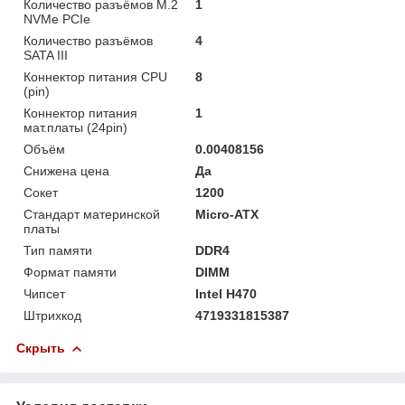
Количество разъёмов M.2
1
NVMe PCIe
Количество разъёмов
4
SATA III
Коннектор питания CPU
8
(pin)
Коннектор питания
1
мат.платы (24pin)
Объём
0.00408156
Снижена цена
Да
Сокет
1200
Стандарт материнской
Micro-ATX
платы
Тип памяти
DDR4
Формат памяти
DIMM
Чипсет
Intel H470
Штрихкод
4719331815387
Скрыть