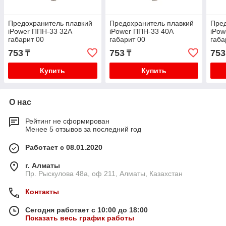
Предохранитель плавкий
Предохранитель плавкий
Пред
iPower ППН-33 32А
iPower ППН-33 40А
iPow
габарит 00
габарит 00
габа
753
753
753
₸
₸
Купить
Купить
О нас
Рейтинг не сформирован
Менее 5 отзывов за последний год
Работает с 08.01.2020
г. Алматы
Пр. Рыскулова 48а, оф 211, Алматы, Казахстан
Контакты
Сегодня работает с 10:00 до 18:00
Показать весь график работы