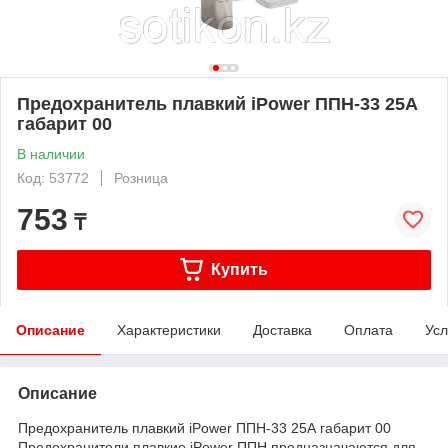
Предохранитель плавкий iPower ППН-33 25А
габарит 00
В наличии
Код: 53772
Розница
753
₸
Купить
Описание
Характеристики
Доставка
Оплата
Усл
Описание
Предохранитель плавкий iPower ППН-33 25А габарит 00
Предохранители плавкие iPower ППН предназначаются для