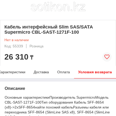
Кабель интерфейсный Slim SAS/SATA
Supermicro CBL-SAST-1271F-100
Нет в наличии
Код: 55339
Розница
26 310
₸
Характеристики
Доставка
Оплата
Условия возврата
Описание
Основные характеристикиПроизводитель SupermicroМодель
CBL-SAST-1271F-100Тип оборудования Кабель SFF-8654
(x8)->2xSFF-8654найти похожий кабельРазъемы кабеля или
переходника SFF-8654 (SlimLine SAS x8), SFF-8654 (SlimLine