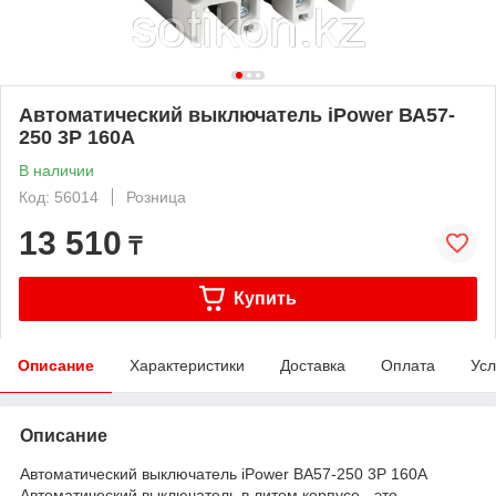
Автоматический выключатель iPower ВА57-
250 3P 160A
В наличии
Код: 56014
Розница
13 510
₸
Купить
Описание
Характеристики
Доставка
Оплата
Усл
Описание
Автоматический выключатель iPower ВА57-250 3P 160A
Автоматический выключатель в литом корпусе - это