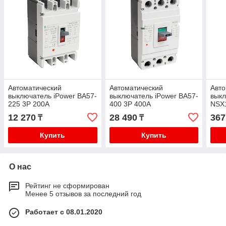
Автоматический
Автоматический
Авто
выключатель iPower ВА57-
выключатель iPower ВА57-
выкл
225 3P 200A
400 3P 400A
NSX1
12 270
28 490
367
₸
₸
Купить
Купить
О нас
Рейтинг не сформирован
Менее 5 отзывов за последний год
Работает с 08.01.2020