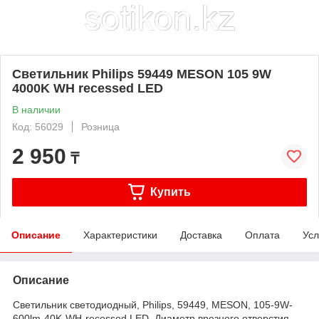
Светильник Philips 59449 MESON 105 9W
4000K WH recessed LED
В наличии
Код: 56029
Розница
2 950
₸
Купить
Описание
Характеристики
Доставка
Оплата
Усл
Описание
Светильник светодиодный, Philips, 59449, MESON, 105-9W-
600lm-40K-WH-recessed LED, Диаметр врезного отверстия