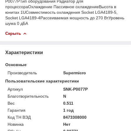
P0077PТип оборудования Радиатор для
процессораОхлаждение Пассивное охлаждениеВысота в
юнитах 1UСовместимость охлаждения Socket LGA4189-5,
Socket LGA4189-4Рассеиваемая мощность до 270 ВтУровень
шума 0 дБА
Скрыть
Характеристики
Основные
Производитель
Supermicro
Пользовательские характеристики
Артикул
SNK-P0077P
Благотворительность
N
Вес
0.511
Гарантия
1 год
Код ТН ВЭД
8473308000
Новинка
Нет