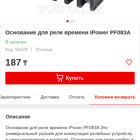
Основание для реле времени iPower PF083A
В наличии
Код: 56938
Розница
187
₸
Купить
Характеристики
Доставка
Оплата
Условия возврата
Описание
Основание для реле времени iPower PF083A Это
универсальный разъём для коммутации релейных устройств,
в цепи управления и контроля. Основание для реле удобно и