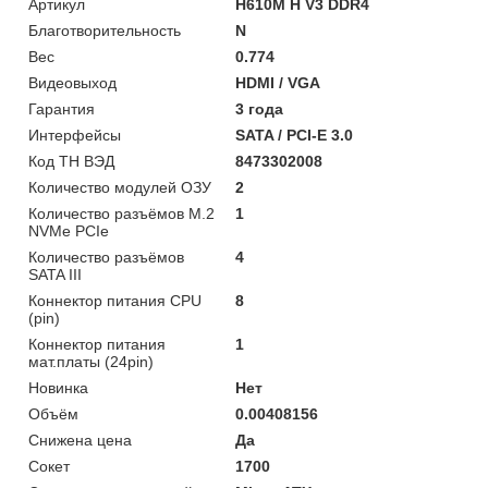
Артикул
H610M H V3 DDR4
Благотворительность
N
Вес
0.774
Видеовыход
HDMI / VGA
Гарантия
3 года
Интерфейсы
SATA / PCI-E 3.0
Код ТН ВЭД
8473302008
Количество модулей ОЗУ
2
Количество разъёмов M.2
1
NVMe PCIe
Количество разъёмов
4
SATA III
Коннектор питания CPU
8
(pin)
Коннектор питания
1
мат.платы (24pin)
Новинка
Нет
Объём
0.00408156
Снижена цена
Да
Сокет
1700