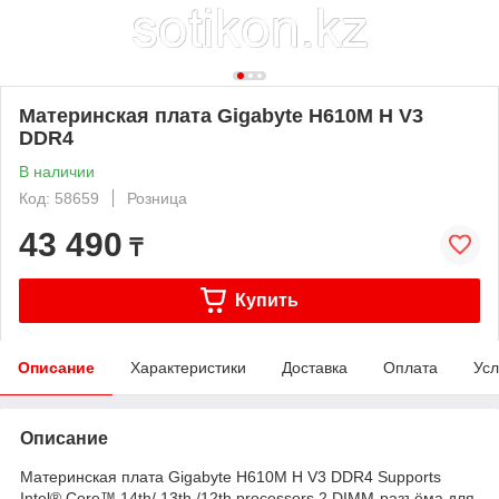
Материнская плата Gigabyte H610M H V3
DDR4
В наличии
Код: 58659
Розница
43 490
₸
Купить
Описание
Характеристики
Доставка
Оплата
Усл
Описание
Материнская плата Gigabyte H610M H V3 DDR4 Supports
Intel® Core™ 14th/ 13th /12th processors 2 DIMM-разъёма для