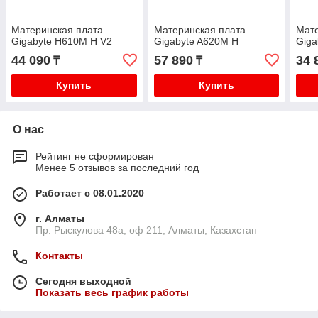
Материнская плата
Материнская плата
Мате
Gigabyte H610M H V2
Gigabyte A620M H
Giga
44 090
57 890
34 
₸
₸
Купить
Купить
О нас
Рейтинг не сформирован
Менее 5 отзывов за последний год
Работает с 08.01.2020
г. Алматы
Пр. Рыскулова 48а, оф 211, Алматы, Казахстан
Контакты
Сегодня выходной
Показать весь график работы