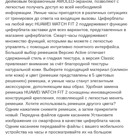
дюймовым безрамочным AMOLED-экраном, позволяют с
легкостью получать доступ ко всей необходимой
информации. Умные часы пригодятся в различных ситуациях
от тренировок до ответа на входящие вызовы. Циферблаты
на любой вкус HUAWEI WATCH FIT 2 поддерживают функцию
циферблата-заставки для всех вариантов, представленных в
магазине циферблатов. Смарт-часы поддерживают
множество функций, которыми вы можете с легкостью
управлять с помощью интуитивно понятного интерфейса.
Большой выбор ремешков Версию Active отличает
сдержанный стиль и гладкая текстура, а версия Classic
привлекает внимание за счёт благородной текстуры
натуральной кожи. Выберите подходящий материал (силикон
или кожа) и цвет (ремешки представлены в 5 цветовых
решениях) ремешка, и умные часы станут элегантным
аксессуаром, дополняющим ваш образ. Удобная замена
ремешка HUAWEI WATCH FIT 2 оснащены инновационной
конструкцией крепления, позволяющей с легкостью менять
ремешки. Хотите использовать ремешок другого цвета?
Одним нажатием снимите ремешок, а затем прикрепите
новый. Передача файлов одним касанием Установите
изображение со смартфона в качестве циферблата часов.
Одним касанием передавайте файлы с вашего мобильного
устройства на часы и просматривайте их на большом