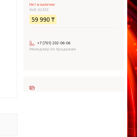
Нет в наличии
Код:
62305
59 990 ₸
+7 (701) 202-06-06
Менеджер по продажам