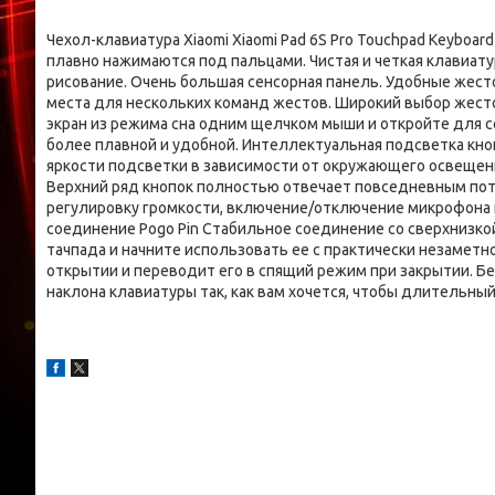
Чехол-клавиатура Xiaomi Xiaomi Pad 6S Pro Touchpad Keyboa
плавно нажимаются под пальцами. Чистая и четкая клавиату
рисование. Очень большая сенсорная панель. Удобные жес
места для нескольких команд жестов. Широкий выбор жестов
экран из режима сна одним щелчком мыши и откройте для 
более плавной и удобной. Интеллектуальная подсветка кно
яркости подсветки в зависимости от окружающего освещен
Верхний ряд кнопок полностью отвечает повседневным пот
регулировку громкости, включение/отключение микрофона и
соединение Pogo Pin Стабильное соединение со сверхнизко
тачпада и начните использовать ее с практически незамет
открытии и переводит его в спящий режим при закрытии. Бе
наклона клавиатуры так, как вам хочется, чтобы длительн