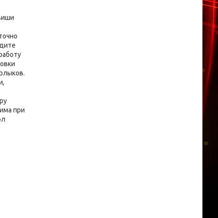
авиши
точно
едите
работу
ровки
рлыков.
и,
ру
има при
ол