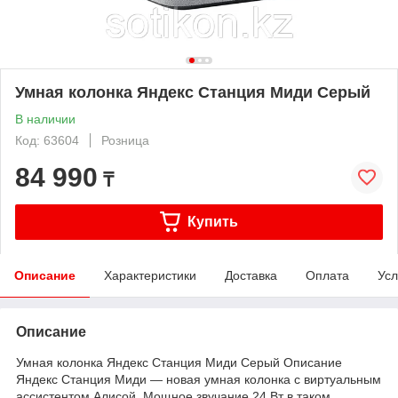
Умная колонка Яндекс Станция Миди Серый
В наличии
Код: 63604
Розница
84 990
₸
Купить
Описание
Характеристики
Доставка
Оплата
Усл
Описание
Умная колонка Яндекс Станция Миди Серый Описание
Яндекс Станция Миди — новая умная колонка с виртуальным
ассистентом Алисой. Мощное звучание 24 Вт в таком