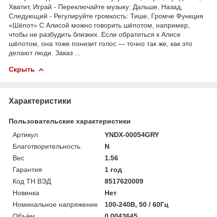
Хватит, Играй - Переключайте музыку: Дальше, Назад,
Следующий - Регулируйте громкость: Тише, Громче Функция
«Шёпот» С Алисой можно говорить шёпотом, например,
чтобы не разбудить близких. Если обратиться к Алисе
шёпотом, она тоже понизит голос — точно так же, как это
делают люди. Заказ ...
Скрыть
Характеристики
Пользовательские характеристики
Артикул
YNDX-00054GRY
Благотворительность
N
Вес
1.56
Гарантия
1 год
Код ТН ВЭД
8517620009
Новинка
Нет
Номинальное напряжение
100-240В, 50 / 60Гц
Объём
0.0043645