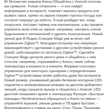
Вт Множество навыков Алисы Общайтесь с Алисой голосом,
как привыкли. Только попросите — и она найдёт
информацию в интернете, поможет заказать продукты или
вызвать такси, прямо на экране покажет прогноз погоды или
построит маршрут до работы. А ещё разбудит вас, когда
попросите, поставит таймер или напоминание, а вы сможете
управлять всем этим на экране: например, смотреть списки
будильников и напоминаний и удалять неактуальные. Новый
умный дом В Яндекс Станцию Миди уже встроен хаб
управления Zigbee™, благодаря которому она напрямую
взаимодействует с датчиками и другими устройствами умного
дома5, работающими по протоколу Zigbee™. Сделайте
Станцию Миди центром умного дома и общайтесь с ним
голосом: например, спрашивайте у Алисы, какие сейчас
температура и влажность в комнате. Впервые голосовое
управление для некоторых сценариев с определёнными
Zigbee™-устройствами может работать даже без интернета
Новый размер, узнаваемый дизайн Активная контурная LED-
подсветка и анимированные реакции на дисплее добавляют
эмоций, когда слушаете музыку и общаетесь с Алисой. LED-
дисплей показывает время и температуру Функция «Быстрые
команды» Необязательно обращаться к Алисе по имени —
управляйте музыкой, умным домом и ТВ вдвое быстрее. -
Воспроизводите и ставьте на паузу: Стоп, Пауза, Продолжи,