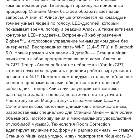
компактном корпусе. Благодаря переходу на нейронный
процессор Станция Миди быстрее обрабатывает ваши
запросы. А значит, Алиса лучше откликается на команды и
точнее узнаёт людей по голосу. LED-дисплей, который
показывает время, погоду и реакции Алисы, а также активная
контурная LED- подсветка. Встроенный хаб управления
Zigbee™1 и голосовое управление умным домом даже без
интернета2. Беспроводная связь Wi-Fi (2,4–5 ГГц) и Bluetooth
5.0. Новый размер и узнаваемый дизайн — Станция Миди
впишется в любое пространство вашего дома. Алиса на
YaGPT Теперь Алиса работает с нейросетью YandexGPT,
которая позволила улучшить сценарии работы виртуального
ассистента №1*. Помогает вам придумывать идеи, объясняет
сложное простыми словами, общается как интересный
собеседник - теперь Алиса лучше удерживает контекст
разговора и задаёт вопросы, когда хочет что-то уточнить.
Чистое звучание Мощный звук с выраженными басами
Сочетание высокочастотный динамиков с низкочастотным,
разработанным специально для Станции Миди — для более
объёмного, чистого звучания и максимального удовольствия
от любимой музыки3. Технология Room Correction
адаптирует звучание под форму и размер комнаты — ставьте
Станцию Миди куда угодно, и звук подстроится Мощность 24