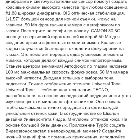
диафрагма и светочувствительный сенсор помогут создать
красивые снимки высокого качества при любом освещении.
f/1.88 широкая диафрагма. OIS оптическая стабилизация.
1/1.57" большой сенсор для ночной съемки. Фокус на
главном. 50 Мп фронтальная камера с автофокусом по
глазам Посмотрите на селфи по-новому. CAMON 30 5G
оснащен сверхчеткой фронтальной камерой 50 Мп для
создания ярких и эффектных селфи-снимков. Красивые
кадры получаются благодаря технологии фокусировки на
глазах. Это помогает передать едва уловимые элементы
мимики, которые делают каждый снимок неповторимым.
Станьте центром внимания! Автофокус по глазам человека
100 мс максимальная скорость фокусировки. 50 Мп камера
высокой четкости. Диодная вспышка с выбором тона
подсветки. Точное отображение оттенков Universal Tone
Universal Tone — собственная технология TECNO,
разработанная на основе исследований ведущих институтов
изучения цвета и миллионов фотоснимков. Она создана
чтобы максимально точно передавать на фото каждый
уникальный оттенок кожи. В сотрудничестве со Школой
дизайна Университета Лидса. Миллионы оттенков кожи. На
основе большой базы данных. Приложение Турбо соцсеть
Видеозвонок застал в неподходящий момент? Создайте
нужный задний фон с помощью приложения, используйте