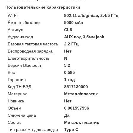
Пользовательские характеристики
Wi-Fi
802.11 a/b/g/n/ac, 2.4/5 ГГц
Ёмкость батареи
5000 мАч
Артикул
CL8
Аудио-выход
AUX под 3,5мм jack
Базовая тактовая частота
2,2 ГГц
Беспроводная зарядка
Нет
Благотворительность
N
Версия Bluetooth
5.2
Вес
0.585
Гарантия
1 год
Код ТН ВЭД
8517130000
Материал
Металл/пластик
Новинка
Нет
Объём
0.001597596
Снижена цена
Да
Состав
Металл, пластик
Тип разъёма для зарядки
Type-C