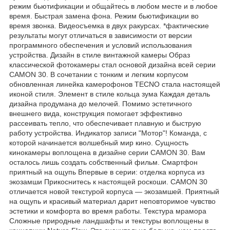
режим бьютификации и общайтесь в любом месте и в любое
время. Быстрая замена фона. Режим бьютификации во
время звонка. Видеосъемка в двух ракурсах. *фактические
результаты могут отличаться в зависимости от версии
программного обеспечения и условий использования
устройства. Дизайн в стиле винтажной камеры Образ
классической фотокамеры стал основой дизайна всей серии
CAMON 30. В сочетании с тонким и легким корпусом
обновленная линейка камерофонов TECNO стала настоящей
иконой стиля. Элемент в стиле кольца зума Каждая деталь
дизайна продумана до мелочей. Помимо эстетичного
внешнего вида, конструкция помогает эффективно
рассеивать тепло, что обеспечивает плавную и быструю
работу устройства. Индикатор записи "Мотор"! Команда, с
которой начинается волшебный мир кино. Сущность
кинокамеры воплощена в дизайне серии CAMON 30. Вам
осталось лишь создать собственный фильм. Смартфон
приятный на ощупь Впервые в серии: отделка корпуса из
экозамши Прикоснитесь к настоящей роскоши. CAMON 30
отличается новой текстурой корпуса — экозамшей. Приятный
на ощупь и красивый материал дарит неповторимое чувство
эстетики и комфорта во время работы. Текстура мрамора
Сложные природные ландшафты и текстуры воплощены в