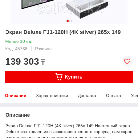
Экран Deluxe FJ1-120H (4K silver) 265x 149
Менее 10 ед.
Код: 45768
Розница
139 303
₸
Купить
Описание
Характеристики
Доставка
Оплата
Усл
Описание
Экран Deluxe FJ1-120H (4K silver) 265x 149 Настенный экран
Deluxe изготовлен из высококачественного корпуса, сам экран
изготовлен из серого премиум материала, имеет