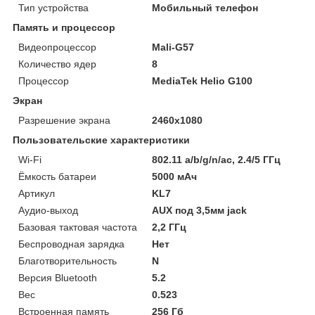
Тип устройства
Мобильный телефон
Память и процессор
Видеопроцессор
Mali-G57
Количество ядер
8
Процессор
MediaTek Helio G100
Экран
Разрешение экрана
2460x1080
Пользовательские характеристики
Wi-Fi
802.11 a/b/g/n/ac, 2.4/5 ГГц
Ёмкость батареи
5000 мАч
Артикул
KL7
Аудио-выход
AUX под 3,5мм jack
Базовая тактовая частота
2,2 ГГц
Беспроводная зарядка
Нет
Благотворительность
N
Версия Bluetooth
5.2
Вес
0.523
Встроенная память
256 Гб