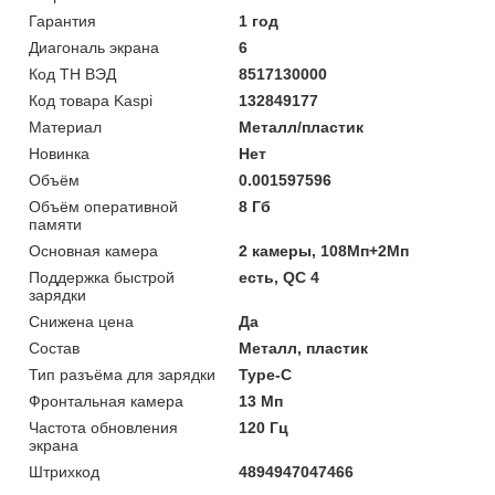
Гарантия
1 год
Диагональ экрана
6
Код ТН ВЭД
8517130000
Код товара Kaspi
132849177
Материал
Металл/пластик
Новинка
Нет
Объём
0.001597596
Объём оперативной
8 Гб
памяти
Основная камера
2 камеры, 108Мп+2Мп
Поддержка быстрой
есть, QC 4
зарядки
Снижена цена
Да
Состав
Металл, пластик
Тип разъёма для зарядки
Type-C
Фронтальная камера
13 Мп
Частота обновления
120 Гц
экрана
Штрихкод
4894947047466