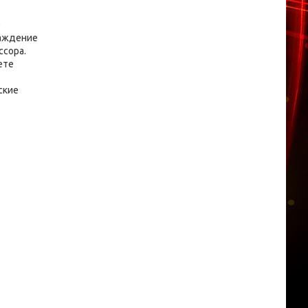
е
лаждение
ссора.
ете
ские