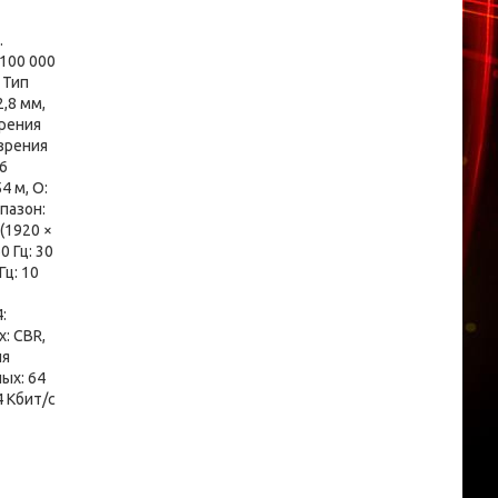
.
/100 000
 Тип
,8 мм,
зрения
 зрения
6
54 м, O:
апазон:
(1920 ×
0 Гц: 30
Гц: 10
:
: CBR,
ля
ых: 64
4 Кбит/с