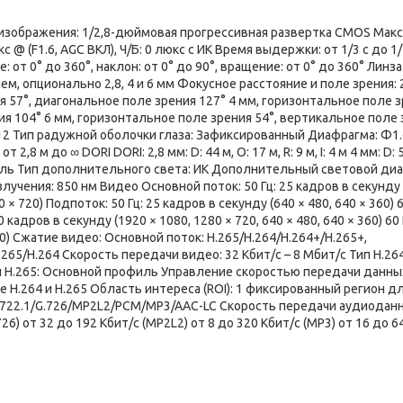
к изображения: 1/2,8-дюймовая прогрессивная развертка CMOS Макс
 @ (F1.6, AGC ВКЛ), Ч/Б: 0 люкс с ИК Время выдержки: от 1/3 с до 1
 от 0° до 360°, наклон: от 0° до 90°, вращение: от 0° до 360° Линза
 опционально 2,8, 4 и 6 мм Фокусное расстояние и поле зрения: 2
я 57°, диагональное поле зрения 127° 4 мм, горизонтальное поле 
ия 104° 6 мм, горизонтальное поле зрения 54°, вертикальное поле
12 Тип радужной оболочки глаза: Зафиксированный Диафрагма: Ф1.
 2,8 м до ∞ DORI DORI: 2,8 мм: D: 44 м, O: 17 м, R: 9 м, I: 4 м 4 мм: D: 
 Осветитель Тип дополнительного света: ИК Дополнительный световой ди
чения: 850 нм Видео Основной поток: 50 Гц: 25 кадров в секунду 
 × 720) Подпоток: 50 Гц: 25 кадров в секунду (640 × 480, 640 × 360) 6
 кадров в секунду (1920 × 1080, 1280 × 720, 640 × 480, 640 × 360) 60 
360) Сжатие видео: Основной поток: H.265/H.264/H.264+/H.265+,
65/H.264 Скорость передачи видео: 32 Кбит/с – 8 Мбит/с Тип H.264
 H.265: Основной профиль Управление скоростью передачи данных
H.264 и H.265 Область интереса (ROI): 1 фиксированный регион д
G.722.1/G.726/MP2L2/PCM/MP3/AAC-LC Скорость передачи аудиоданн
.726) от 32 до 192 Кбит/с (MP2L2) от 8 до 320 Кбит/с (MP3) от 16 до 6