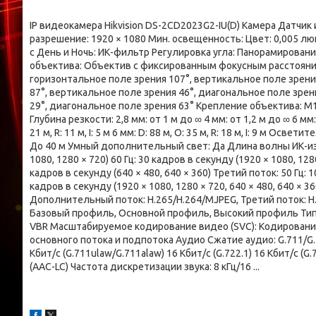
IP видеокамера Hikvision DS-2CD2023G2-IU(D) Камера Датчи
разрешение: 1920 × 1080 Мин. освещенность: Цвет: 0,005 люкс
с День и Ночь: ИК-фильтр Регулировка угла: Панорамирование:
объектива: Объектив с фиксированным фокусным расстоянием,
горизонтальное поле зрения 107°, вертикальное поле зрени
87°, вертикальное поле зрения 46°, диагональное поле зрен
29°, диагональное поле зрения 63° Крепление объектива: М
Глубина резкости: 2,8 мм: от 1 м до ∞ 4 мм: от 1,2 м до ∞ 6 мм: от
21 м, R: 11 м, I: 5 м 6 мм: D: 88 м, O: 35 м, R: 18 м, I: 9 м
До 40 м Умный дополнительный свет: Да Длина волны ИК-излу
1080, 1280 × 720) 60 Гц: 30 кадров в секунду (1920 × 1080, 1280
кадров в секунду (640 × 480, 640 × 360) Третий поток: 50 Гц: 10
кадров в секунду (1920 × 1080, 1280 × 720, 640 × 480, 640 × 
Дополнительный поток: H.265/H.264/MJPEG, Третий поток: H.2
Базовый профиль, Основной профиль, Высокий профиль Тип
VBR Масштабируемое кодирование видео (SVC): Кодирование 
основного потока и подпотока Аудио Сжатие аудио: G.711/
Кбит/с (G.711ulaw/G.711alaw) 16 Кбит/с (G.722.1) 16 Кбит/с (G
(AAC-LC) Частота дискретизации звука: 8 кГц/16 ...