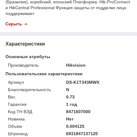
(Бразилия), корейский, японский Платформа: Hik-ProConnect
и HikCentral Professional Функция защиты от подделки лица:
поддерживает
Скрыть
Характеристики
Основные атрибуты
Производитель
Hikvision
Пользовательские характеристики
Артикул
DS-K1T343MWX
Благотворительность
N
Вес
0.73
Гарантия
1 год
Код ТН ВЭД
8471607000
Новинка
Нет
Объём
0.004125
Штрихкод
6931847137120