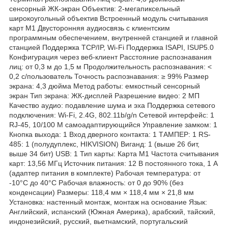
сенсорный ЖК-экран Объектив: 2-мегапиксельный
широкоугольный объектив Встроенный модуль считывания
карт M1 Двусторонняя аудиосвязь с клиентским
программным обеспечением, внутренней станцией и главной
станцией Поддержка TCP/IP, Wi-Fi Поддержка ISAPI, ISUP5.0
Конфигурация через веб-клиент Расстояние распознавания
лиц: от 0,3 м до 1,5 м Продолжительность распознавания: <
0,2 с/пользователь Точность распознавания: ≥ 99% Размер
экрана: 4,3 дюйма Метод работы: емкостный сенсорный
экран Тип экрана: ЖК-дисплей Разрешение видео: 2 МП
Качество аудио: подавление шума и эха Поддержка сетевого
подключения: Wi-Fi, 2.4G, 802.11b/g/n Сетевой интерфейс: 1
RJ-45, 10/100 M самоадаптирующийся Управление замком: 1
Кнопка выхода: 1 Вход дверного контакта: 1 ТАМПЕР: 1 RS-
485: 1 (полудуплекс, HIKVISION) Виганд: 1 (выше 26 бит,
выше 34 бит) USB: 1 Тип карты: Карта М1 Частота считывания
карт: 13,56 МГц Источник питания: 12 В постоянного тока, 1 А
(адаптер питания в комплекте) Рабочая температура: от
-10°C до 40°C Рабочая влажность: от 0 до 90% (без
конденсации) Размеры: 118,4 мм × 118,4 мм × 21,8 мм
Установка: настенный монтаж, монтаж на основание Язык:
Английский, испанский (Южная Америка), арабский, тайский,
индонезийский, русский, вьетнамский, португальский