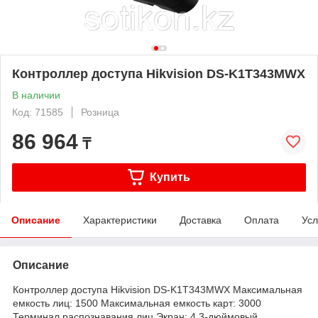
Контроллер доступа Hikvision DS-K1T343MWX
В наличии
Код: 71585
Розница
86 964
₸
Купить
Описание
Характеристики
Доставка
Оплата
Усл
Описание
Контроллер доступа Hikvision DS-K1T343MWX Максимальная
емкость лиц: 1500 Максимальная емкость карт: 3000
Терминал распознавания лиц Экран: 4,3-дюймовый