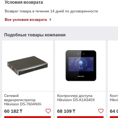
Условия возврата
Возврат товара в течение 14 дней по договоренности
Все условия возврата
Подобные товары компании
Сетевой
Контроллер доступа
Конт
видеорегистратор
Hikvision DS-K1A340X
Hikv
Hikvision DS-7604NXI-
K1(B)
60 182
68 109
64 
₸
₸