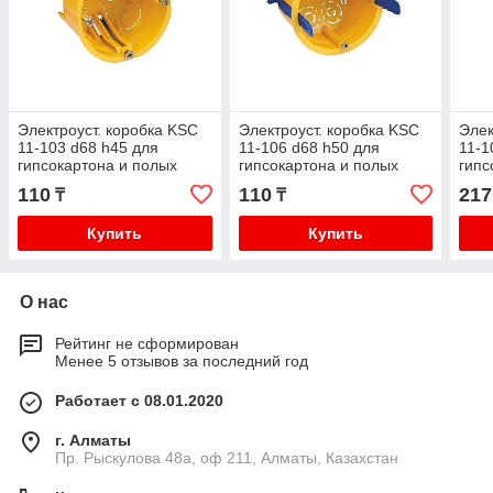
Электроуст. коробка KSC
Электроуст. коробка KSC
Элек
11-103 d68 h45 для
11-106 d68 h50 для
11-1
гипсокартона и полых
гипсокартона и полых
гипс
стен с пласт. лапками IP30
стен с пласт. ремешками
стен
110
110
217
₸
₸
IP30
IP30
Купить
Купить
О нас
Рейтинг не сформирован
Менее 5 отзывов за последний год
Работает с 08.01.2020
г. Алматы
Пр. Рыскулова 48а, оф 211, Алматы, Казахстан