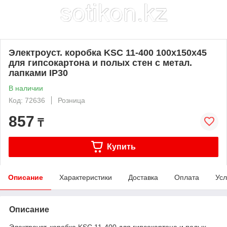
Электроуст. коробка KSC 11-400 100х150х45
для гипсокартона и полых стен с метал.
лапками IP30
В наличии
Код: 72636
Розница
857
₸
Купить
Описание
Характеристики
Доставка
Оплата
Усл
Описание
Электроуст. коробка KSC 11-400 для гипсокартона и полых