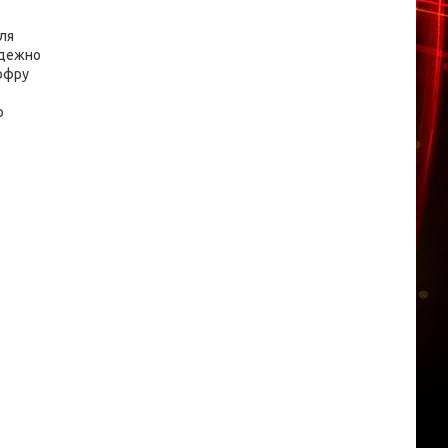
ля
адежно
офру
о