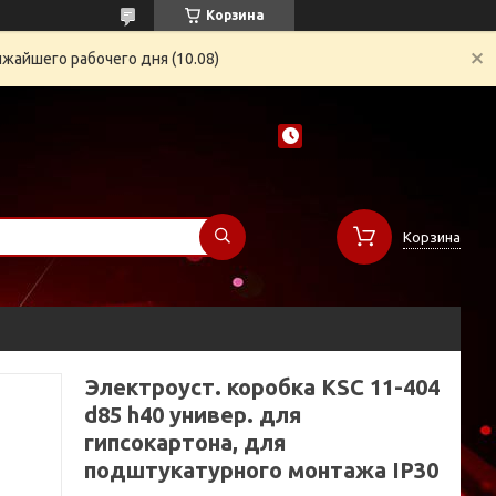
Корзина
жайшего рабочего дня (10.08)
Корзина
Электроуст. коробка KSC 11-404
d85 h40 универ. для
гипсокартона, для
подштукатурного монтажа IP30