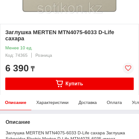
Заглушка MERTEN MTN4075-6033 D-Life
сахара
Менее 10 ед.
Код: 74365
Розница
6 390
₸
Купить
Описание
Характеристики
Доставка
Оплата
Усл
Описание
Заглушка MERTEN MTN4075-6033 D-Life сахара Заглушка
Schneider Electric Merten D-Life MTN4075-6035 имеет