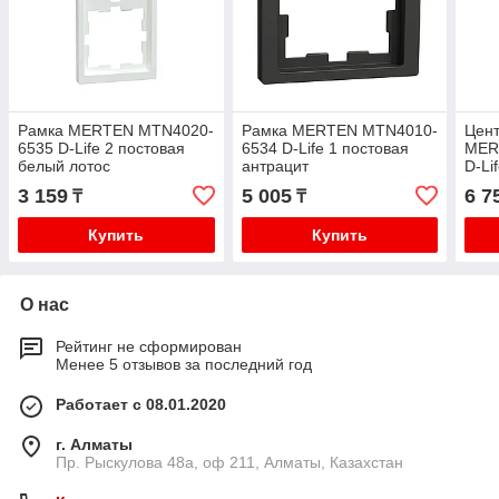
Рамка MERTEN MTN4020-
Рамка MERTEN MTN4010-
Цент
6535 D-Life 2 постовая
6534 D-Life 1 постовая
MER
белый лотос
антрацит
D-Li
розе
3 159
5 005
6 7
₸
₸
Купить
Купить
О нас
Рейтинг не сформирован
Менее 5 отзывов за последний год
Работает с 08.01.2020
г. Алматы
Пр. Рыскулова 48а, оф 211, Алматы, Казахстан