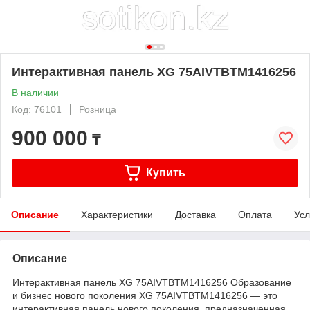
Интерактивная панель XG 75AIVTBTM1416256
В наличии
Код: 76101
Розница
900 000
₸
Купить
Описание
Характеристики
Доставка
Оплата
Усл
Описание
Интерактивная панель XG 75AIVTBTM1416256 Образование
и бизнес нового поколения XG 75AIVTBTM1416256 — это
интерактивная панель нового поколения, предназначенная