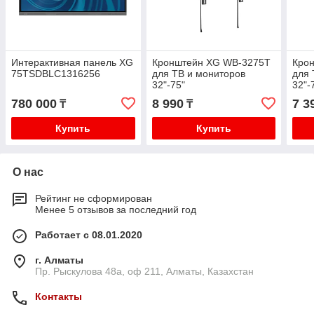
Интерактивная панель XG
Кронштейн XG WB-3275T
Кро
75TSDBLC1316256
для ТВ и мониторов
для 
32"-75"
32"-
780 000
8 990
7 3
₸
₸
Купить
Купить
О нас
Рейтинг не сформирован
Менее 5 отзывов за последний год
Работает с 08.01.2020
г. Алматы
Пр. Рыскулова 48а, оф 211, Алматы, Казахстан
Контакты