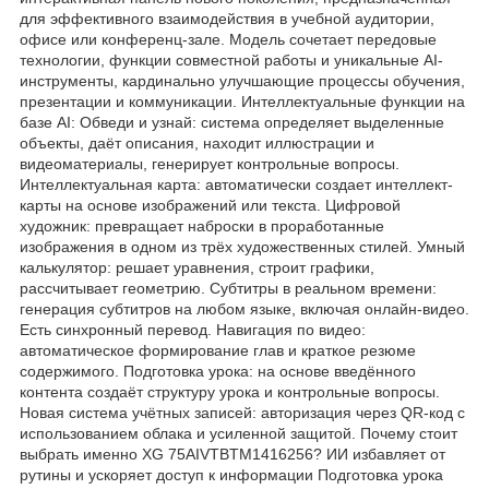
для эффективного взаимодействия в учебной аудитории,
офисе или конференц-зале. Модель сочетает передовые
технологии, функции совместной работы и уникальные AI-
инструменты, кардинально улучшающие процессы обучения,
презентации и коммуникации. Интеллектуальные функции на
базе AI: Обведи и узнай: система определяет выделенные
объекты, даёт описания, находит иллюстрации и
видеоматериалы, генерирует контрольные вопросы.
Интеллектуальная карта: автоматически создает интеллект-
карты на основе изображений или текста. Цифровой
художник: превращает наброски в проработанные
изображения в одном из трёх художественных стилей. Умный
калькулятор: решает уравнения, строит графики,
рассчитывает геометрию. Субтитры в реальном времени:
генерация субтитров на любом языке, включая онлайн-видео.
Есть синхронный перевод. Навигация по видео:
автоматическое формирование глав и краткое резюме
содержимого. Подготовка урока: на основе введённого
контента создаёт структуру урока и контрольные вопросы.
Новая система учётных записей: авторизация через QR-код с
использованием облака и усиленной защитой. Почему стоит
выбрать именно XG 75AIVTBTM1416256? ИИ избавляет от
рутины и ускоряет доступ к информации Подготовка урока