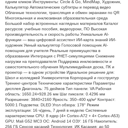
одним кликом Инструменты: Circle & Go, MindMap, Художник,
Калькулятор Автоматические субтитры и перевод видео
Облачные технологии, трансляция и обмен экранами по QR
Многоязычная и инклюзивная образовательная среда
Большой набор встроенных наглядных материалов Каталог
ресурсов: учебные пособия, видеоуроки, ПО Высокая
производительность и скорость работы Уникальные AI-
функции — ваш цифровой ассистент ИИ-карта знаний ИИ-
художник Умный калькулятор Голосовой помощник AI-
помощник для учителя Реальные преимущества в
образовании Интеграция с PHET-симуляциями Снижение
нагрузки на преподавателя Поддержка инклюзивности и
самостоятельного обучения Мультимедийная доска, ПК и
проектор — в одном устройстве Идеальное решение для:
Школ и колледжей Университетов Корпораций и госструктур
Тренинг-центров Технические характеристики Параметры
дисплея Диагональ: 75 дюймов Тип панели: VA Рабочая
область: 1650.24×928.26 мм Шаг пикселя: 0.4296 мм
Разрешение: 3840×2160 Яркость: 350–400 кд/м² Контраст:
5000:1 Подсветка: DLED Угол обзора: 178° Режим
эксплуатации: 16 ч/день, 7 дней в неделю Системные
характеристики CPU: 8 ядер (4× Cortex-A72 + 4× Cortex-A53)
GPU: Mali G52 MC3 ОС: Android 14 ОЗУ: 16 ГБ Накопитель:
256 ГБ Сенсор касаний Технология: ИК Касания: до 50