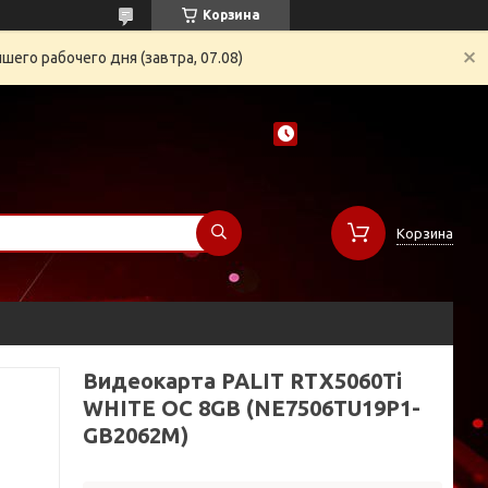
Корзина
его рабочего дня (завтра, 07.08)
Корзина
Видеокарта PALIT RTX5060Ti
WHITE OC 8GB (NE7506TU19P1-
GB2062M)