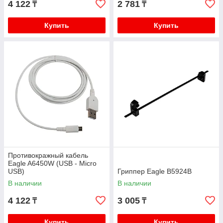
4 122
2 781
₸
₸
Купить
Купить
Противокражный кабель
Eagle A6450W (USB - Micro
USB)
Гриппер Eagle B5924B
В наличии
В наличии
4 122
3 005
₸
₸
Купить
Купить