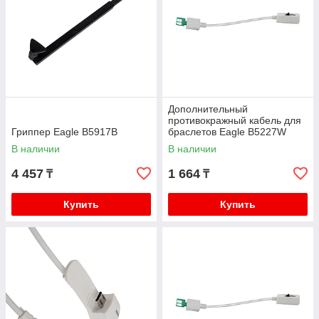
Дополнительный
противокражный кабель для
Гриппер Eagle B5917B
браслетов Eagle B5227W
(Braclet)
В наличии
В наличии
4 457
1 664
₸
₸
Купить
Купить