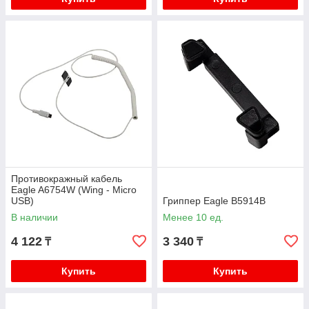
Противокражный кабель
Eagle A6754W (Wing - Micro
USB)
Гриппер Eagle B5914B
В наличии
Менее 10 ед.
4 122
3 340
₸
₸
Купить
Купить