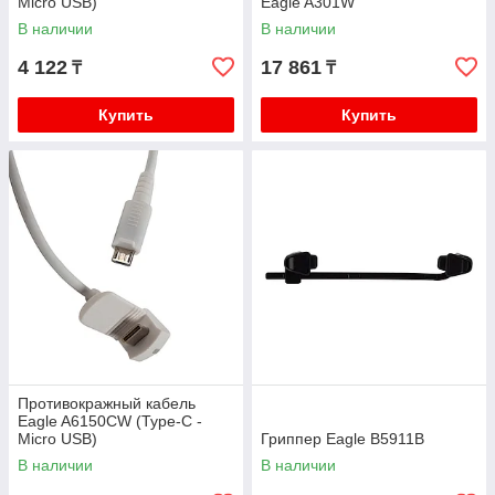
Micro USB)
Eagle A301W
В наличии
В наличии
4 122
17 861
₸
₸
Купить
Купить
Противокражный кабель
Eagle A6150CW (Type-C -
Micro USB)
Гриппер Eagle B5911B
В наличии
В наличии