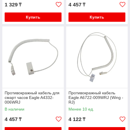
1 329
4 457
₸
₸
Купить
Купить
Противокражный кабель для
Противокражный кабель
смарт часов Eagle A4332-
Eagle A6722-009WRJ (Wing -
006WRJ
RJ)
В наличии
Менее 10 ед.
4 457
4 122
₸
₸