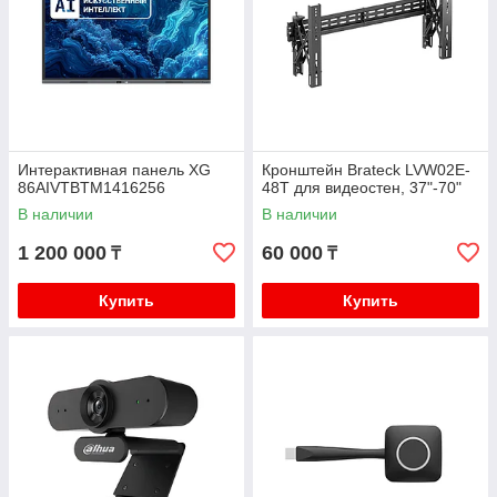
Интерактивная панель XG
Кронштейн Brateck LVW02E-
86AIVTBTM1416256
48T для видеостен, 37"-70"
В наличии
В наличии
1 200 000
60 000
₸
₸
Купить
Купить