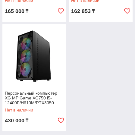
Нет в наличии
Нет в наличии
0W/HK360
165 000
162 853
₸
₸
Персональный компьютер
XG MP Game XG750 i5-
12400F/H610M/RTX3050
8Gb/16GB/1TB/650W/1STPLA
Нет в наличии
YER/WIN 11
430 000
₸