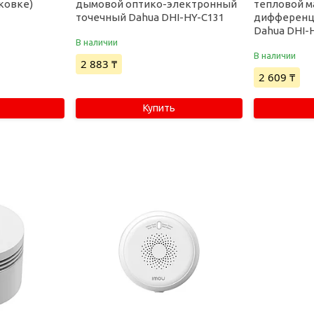
ковке)
дымовой оптико-электронный
тепловой м
точечный Dahua DHI-HY-C131
дифференц
Dahua DHI-
В наличии
В наличии
2 883 ₸
2 609 ₸
Купить