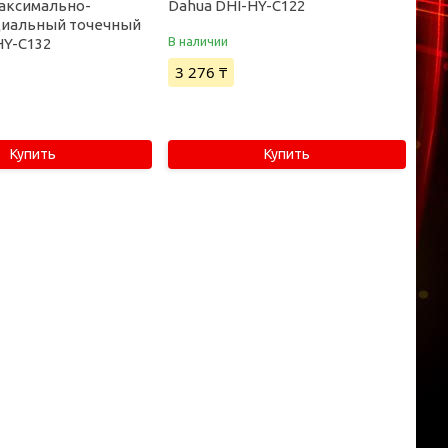
аксимально-
Dahua DHI-HY-C122
иальный точечный
В наличии
HY-C132
3 276 ₸
Купить
Купить