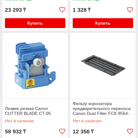
23 293
1 328
₸
₸
Купить
Купить
Фильтр коронатора
Лезвие резака Canon
предварительного переноса
CUTTER BLADE CT-05
Canon Dust Filter FC8-9564-
000
Нет в наличии
Нет в наличии
58 932
12 356
₸
₸