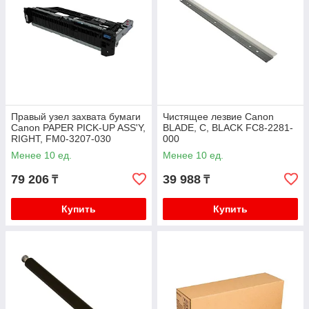
Правый узел захвата бумаги
Чистящее лезвие Canon
Canon PAPER PICK-UP ASS'Y,
BLADE, C, BLACK FC8-2281-
RIGHT, FM0-3207-030
000
Менее 10 ед.
Менее 10 ед.
79 206
39 988
₸
₸
Купить
Купить