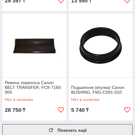
29 397
13 550
₸
₸
Ремень переноса Canon
BELT TRANSFER, FC8-7160-
Подшипник (втулка) Canon
000
BUSHING, FM1-C081-010
Нет в наличии
Нет в наличии
28 750
5 740
₸
₸
Показать ещё