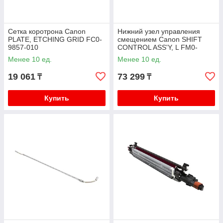
Сетка коротрона Canon
Нижний узел управления
PLATE, ETCHING GRID FC0-
смещением Canon SHIFT
9857-010
CONTROL ASS'Y, L FM0-
1499-010
Менее 10 ед.
Менее 10 ед.
19 061
73 299
₸
₸
Купить
Купить