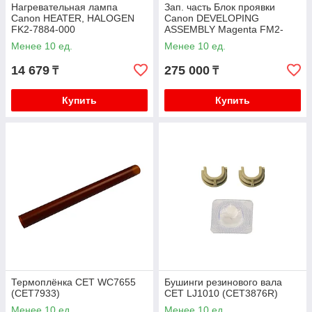
Нагревательная лампа
Зап. часть Блок проявки
Canon HEATER, HALOGEN
Canon DEVELOPING
FK2-7884-000
ASSEMBLY Magenta FM2-
P185-000
Менее 10 ед.
Менее 10 ед.
14 679
275 000
₸
₸
Купить
Купить
Термоплёнка CET WC7655
Бушинги резинового вала
(CET7933)
CET LJ1010 (CET3876R)
Менее 10 ед.
Менее 10 ед.