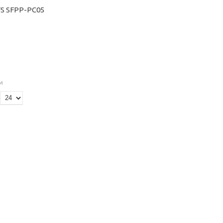
FS SFPP-PC05
м