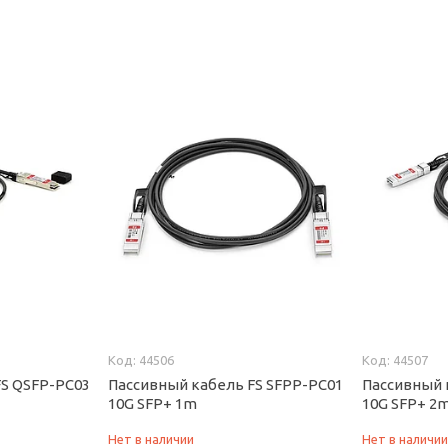
44506
44507
FS QSFP-PC03
Пассивный кабель FS SFPP-PC01
Пассивный 
10G SFP+ 1m
10G SFP+ 2
Нет в наличии
Нет в наличи