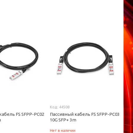
44508
кабель FS SFPP-PC02
Пассивный кабель FS SFPP-PC03
m
10G SFP+ 3m
и
Нет в наличии