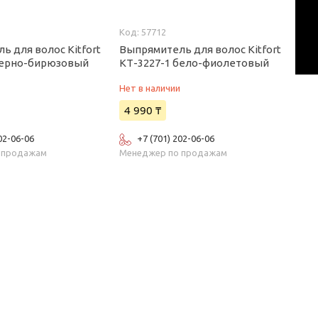
57712
ь для волос Kitfort
Выпрямитель для волос Kitfort
черно-бирюзовый
КТ-3227-1 бело-фиолетовый
и
Нет в наличии
4 990 ₸
02-06-06
+7 (701) 202-06-06
 продажам
Менеджер по продажам