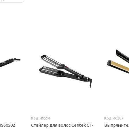
49594
46207
HS60502
Стайлер для волос Centek CT-
Выпрямител