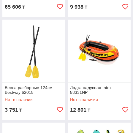
65 606
9 938
₸
₸
Весла разборные 124см
Лодка надувная Intex
Bestway 62015
58331NP
Нет в наличии
Нет в наличии
3 751
12 801
₸
₸