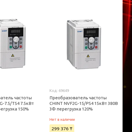
69649
атель частоты
Преобразователь частоты
-7.5/TS4 7.5кВт
CHINT NVF2G-15/PS4 15кВт 380В
регрузка 150%
3Ф перегрузка 120%
и
Нет в наличии
299 376 ₸