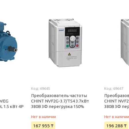
69645
69647
Преобразователь частоты
Преобразов
 WEG
CHINT NVF2G-3.7/TS4 3.7кВт
CHINT NVF2G
L 1.5 кВт 4P
380В 3Ф перегрузка 150%
380В 3Ф пе
Нет в наличии
Нет в наличи
167 955 ₸
196 288 ₸